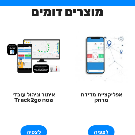
מוצרים דומים
אפליקציית מדידת
איתור וניהול עובדי
מרחק
שטח Track2go
לצפיה
לצפיה