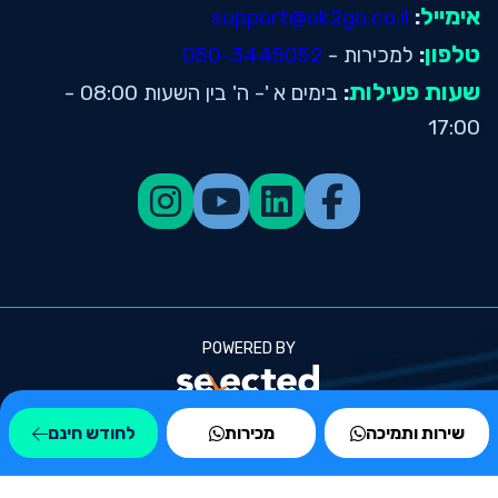
אימייל
support@ok2go.co.il
:
טלפון
:
למכירות -
050-3445052
שעות פעילות
:
בימים א '- ה' בין השעות 08:00 -
17:00
POWERED BY
© 2026 כל הזכויות שמורות ל OK2GO שעון
שירות ותמיכה
מכירות
לחודש חינם
נוכחות