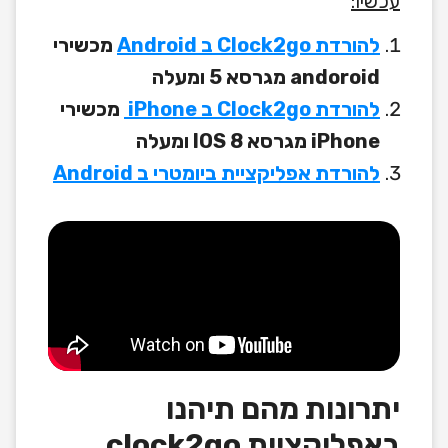
עכשיו:
להורדת Clock2go ב Android
מכשירי
andoroid מגרסא 5 ומעלה
להורדת Clock2go ב iPhone
מכשירי
iPhone מגרסא IOS 8 ומעלה
להורדת אפליקציית ביומטרי ב Android
יתרונות מהם תיהנו
באפליקציית clock2go