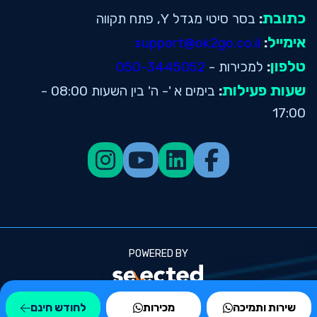
כתובת
:
בסר סיטי מגדל Y, פתח תקווה
אימייל
support@ok2go.co.il
:
טלפון
:
למכירות -
050-3445052
שעות פעילות
:
בימים א '- ה' בין השעות 08:00 -
17:00
POWERED BY
© 2026 כל הזכויות שמורות ל OK2GO שעון
שירות ותמיכה
מכירות
לחודש חינם
נוכחות