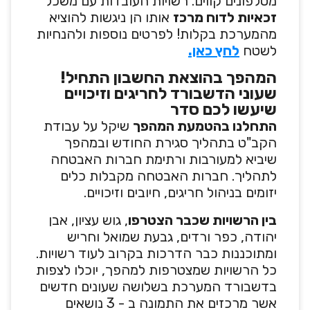
מטלפונים קווים. רשויות העובדות עם משכל
זכאיות לדוח מרכז
אותו הן ניגשות להוציא
מהמערכת בקלות! לפרטים נוספות ולהנחיות
לשטח
לחץ כאן.
המהפך בהוצאת החשבון התחיל!
שעוני הדשבורד לחריגים וזיכויים
שיעשו לכם סדר
התחלנו בהטמעת המהפך
שיקל על עבודת
הקב"ט בתהליך סגירת החודש ובמהפך
שיביא למעורבות ורתימת חברות האבטחה
לתהליך. חברות האבטחה מקבלות כלים
יזומים בניהול חריגים, חיובים וזיכויים.
בין הרשויות שכבר הצטרפו
, גוש עציון, אבן
יהודה, כפר ורדים, גבעת שמואל וחריש
ומתוכננות כבר הדרכות בקרוב לעוד רשויות.
כל הרשויות שמצטרפות למהפך, יוכלו לצפות
בדשבורד המערכת בשלושה שעונים חדשים
אשר מרכזים את התמונה ב - 3 נושאים