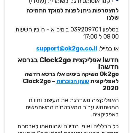
יוקמו אוטומטית גם בשומרית (עתידי)
להצטרפות ניתן לפנות למוקד התמיכה
שלנו
בטלפון 039209701 בימים א – ה בין השעות
08:00 ל 17:00
או במייל:
support@ok2go.co.il
חדש! אפליקצית Clock2go בגרסא
חדשה!
Ok2go משיקה בימים אלו גרסא חדשה
לאפליקצית
שעון הנוכחות
– Clock2go
2020
האפליקציה משדרגת את העיצוב וחווית
המשתמש עבור המאבטחים המשתמשים
באפליקציה.
כל הכללים ואופן הדיווח שהותאמו לאבטחת