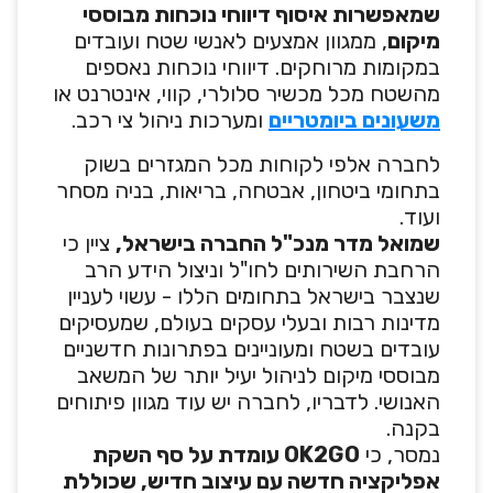
שמאפשרות איסוף דיווחי נוכחות מבוססי
מיקום
, ממגוון אמצעים לאנשי שטח ועובדים
במקומות מרוחקים. דיווחי נוכחות נאספים
מהשטח מכל מכשיר סלולרי, קווי, אינטרנט או
משעונים ביומטריים
ומערכות ניהול צי רכב.
לחברה אלפי לקוחות מכל המגזרים בשוק
בתחומי ביטחון, אבטחה, בריאות, בניה מסחר
ועוד.
שמואל מדר מנכ"ל החברה בישראל,
ציין כי
הרחבת השירותים לחו"ל וניצול הידע הרב
שנצבר בישראל בתחומים הללו - עשוי לעניין
מדינות רבות ובעלי עסקים בעולם, שמעסיקים
עובדים בשטח ומעוניינים בפתרונות חדשניים
מבוססי מיקום לניהול יעיל יותר של המשאב
האנושי. לדבריו, לחברה יש עוד מגוון פיתוחים
בקנה.
נמסר, כי
OK2GO עומדת על סף השקת
אפליקציה חדשה עם עיצוב חדיש, שכוללת